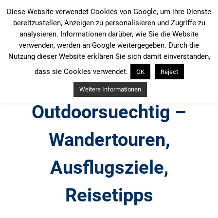
Zum
Diese Website verwendet Cookies von Google, um ihre Dienste
Inhalt
bereitzustellen, Anzeigen zu personalisieren und Zugriffe zu
springen
analysieren. Informationen darüber, wie Sie die Website
verwenden, werden an Google weitergegeben. Durch die
Nutzung dieser Website erklären Sie sich damit einverstanden,
dass sie Cookies verwendet.
OK
Reject
Weitere Informationen
Outdoorsuechtig –
Wandertouren,
Ausflugsziele,
Reisetipps
Outdoor, Wandertouren, Ausflugsziele, Reisetipps,