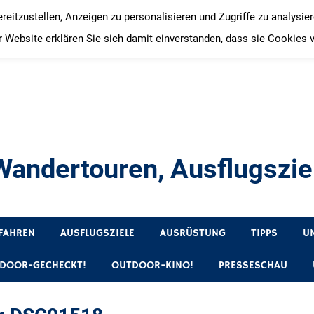
itzustellen, Anzeigen zu personalisieren und Zugriffe zu analysie
 Website erklären Sie sich damit einverstanden, dass sie Cookies 
andertouren, Ausflugsziel
, Produkttests und Buchrezensionen. Ein Blog für alle, die gern 
FAHREN
AUSFLUGSZIELE
AUSRÜSTUNG
TIPPS
U
DOOR-GECHECKT!
OUTDOOR-KINO!
PRESSESCHAU