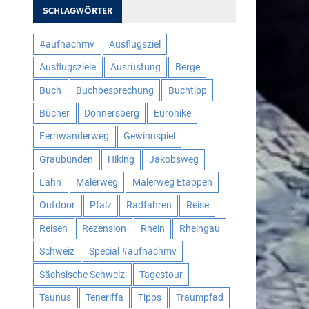
SCHLAGWÖRTER
#aufnachmv
Ausflugsziel
Ausflugsziele
Ausrüstung
Berge
Buch
Buchbesprechung
Buchtipp
Bücher
Donnersberg
Eurohike
Fernwanderweg
Gewinnspiel
Graubünden
Hiking
Jakobsweg
Lahn
Malerweg
Malerweg Etappen
Outdoor
Pfalz
Radfahren
Reise
Reisen
Rezension
Rhein
Rheingau
Schweiz
Special #aufnachmv
Sächsische Schweiz
Tagestour
Taunus
Teneriffa
Tipps
Traumpfad