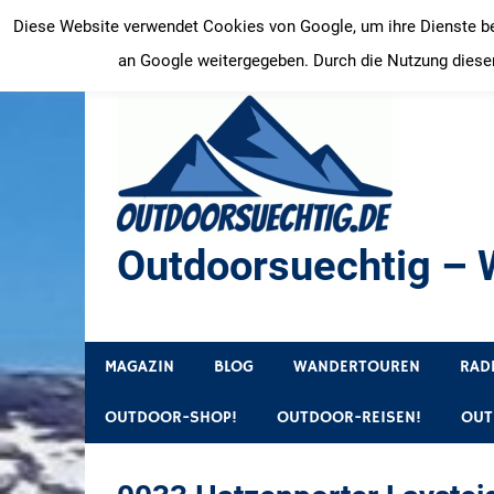
Zum
Diese Website verwendet Cookies von Google, um ihre Dienste bere
Inhalt
an Google weitergegeben. Durch die Nutzung dieser
springen
Outdoorsuechtig – W
Outdoor, Wandertouren, Ausflugsziele, Reisetipps
MAGAZIN
BLOG
WANDERTOUREN
RAD
OUTDOOR-SHOP!
OUTDOOR-REISEN!
OUT