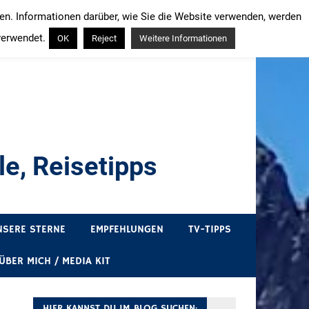
ren. Informationen darüber, wie Sie die Website verwenden, werden
verwendet.
OK
Reject
Weitere Informationen
e, Reisetipps
draußen sind. In Deutschland und überall!
NSERE STERNE
EMPFEHLUNGEN
TV-TIPPS
ÜBER MICH / MEDIA KIT
HIER KANNST DU IM BLOG SUCHEN: