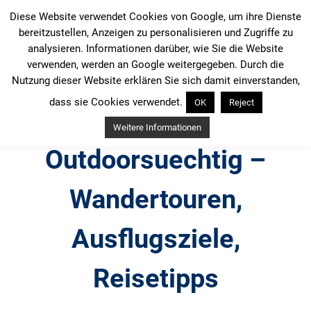
Zum
Diese Website verwendet Cookies von Google, um ihre Dienste
Inhalt
bereitzustellen, Anzeigen zu personalisieren und Zugriffe zu
springen
analysieren. Informationen darüber, wie Sie die Website
verwenden, werden an Google weitergegeben. Durch die
Nutzung dieser Website erklären Sie sich damit einverstanden,
dass sie Cookies verwendet.
OK
Reject
Weitere Informationen
Outdoorsuechtig –
Wandertouren,
Ausflugsziele,
Reisetipps
Outdoor, Wandertouren, Ausflugsziele, Reisetipps,