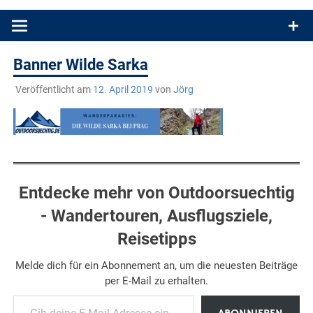
Produkttests und Buchrezensionen. Ein Blog für alle, die gern
draußen sind. In Deutschland und überall!
Banner Wilde Sarka
Veröffentlicht am
12. April 2019
von
Jörg
Entdecke mehr von Outdoorsuechtig
- Wandertouren, Ausflugsziele,
Reisetipps
Melde dich für ein Abonnement an, um die neuesten Beiträge
per E-Mail zu erhalten.
Gib deine E-Mail-Adresse ein ...