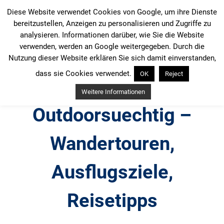
Zum
Diese Website verwendet Cookies von Google, um ihre Dienste
Inhalt
bereitzustellen, Anzeigen zu personalisieren und Zugriffe zu
springen
analysieren. Informationen darüber, wie Sie die Website
verwenden, werden an Google weitergegeben. Durch die
Nutzung dieser Website erklären Sie sich damit einverstanden,
dass sie Cookies verwendet.
OK
Reject
Weitere Informationen
Outdoorsuechtig –
Wandertouren,
Ausflugsziele,
Reisetipps
Outdoor, Wandertouren, Ausflugsziele, Reisetipps,