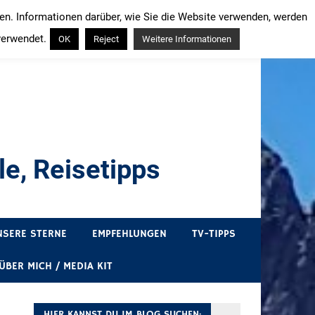
ren. Informationen darüber, wie Sie die Website verwenden, werden
verwendet.
OK
Reject
Weitere Informationen
e, Reisetipps
draußen sind. In Deutschland und überall!
NSERE STERNE
EMPFEHLUNGEN
TV-TIPPS
ÜBER MICH / MEDIA KIT
HIER KANNST DU IM BLOG SUCHEN: