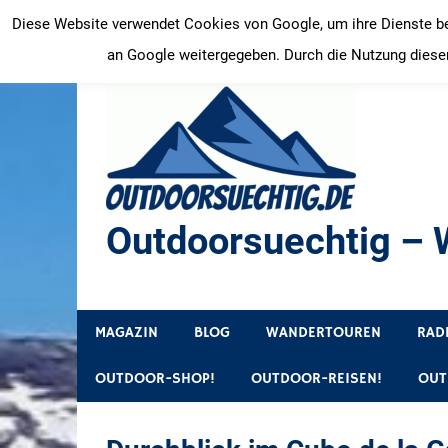
Zum
Diese Website verwendet Cookies von Google, um ihre Dienste bere
Inhalt
an Google weitergegeben. Durch die Nutzung dieser
springen
Outdoorsuechtig – W
Outdoor, Wandertouren, Ausflugsziele, Reisetipps
MAGAZIN
BLOG
WANDERTOUREN
RAD
OUTDOOR-SHOP!
OUTDOOR-REISEN!
OUT