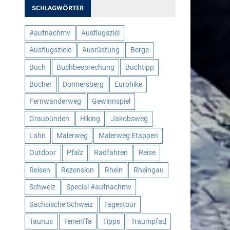
SCHLAGWÖRTER
#aufnachmv
Ausflugsziel
Ausflugsziele
Ausrüstung
Berge
Buch
Buchbesprechung
Buchtipp
Bücher
Donnersberg
Eurohike
Fernwanderweg
Gewinnspiel
Graubünden
Hiking
Jakobsweg
Lahn
Malerweg
Malerweg Etappen
Outdoor
Pfalz
Radfahren
Reise
Reisen
Rezension
Rhein
Rheingau
Schweiz
Special #aufnachmv
Sächsische Schweiz
Tagestour
Taunus
Teneriffa
Tipps
Traumpfad