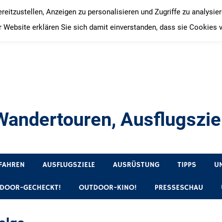
itzustellen, Anzeigen zu personalisieren und Zugriffe zu analysie
 Website erklären Sie sich damit einverstanden, dass sie Cookies 
andertouren, Ausflugsziel
, Produkttests und Buchrezensionen. Ein Blog für alle, die gern 
FAHREN
AUSFLUGSZIELE
AUSRÜSTUNG
TIPPS
U
DOOR-GECHECKT!
OUTDOOR-KINO!
PRESSESCHAU