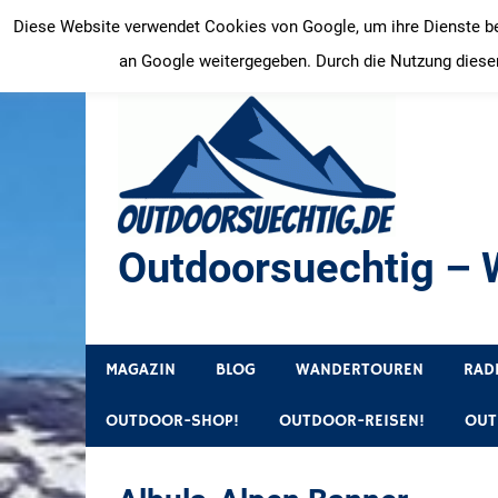
Zum
Diese Website verwendet Cookies von Google, um ihre Dienste bere
Inhalt
an Google weitergegeben. Durch die Nutzung dieser
springen
Outdoorsuechtig – W
Outdoor, Wandertouren, Ausflugsziele, Reisetipps
MAGAZIN
BLOG
WANDERTOUREN
RAD
OUTDOOR-SHOP!
OUTDOOR-REISEN!
OUT