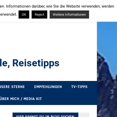
ren. Informationen darüber, wie Sie die Website verwenden, werden
verwendet.
OK
Reject
Weitere Informationen
e, Reisetipps
draußen sind. In Deutschland und überall!
NSERE STERNE
EMPFEHLUNGEN
TV-TIPPS
ÜBER MICH / MEDIA KIT
HIER KANNST DU IM BLOG SUCHEN: