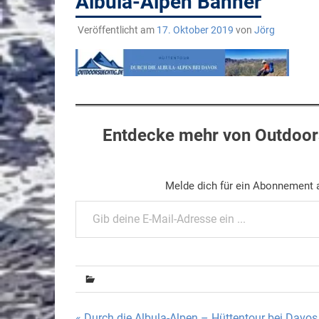
Albula-Alpen Banner
Veröffentlicht am
17. Oktober 2019
von
Jörg
Entdecke mehr von Outdoors
Melde dich für ein Abonnement a
Gib deine E-Mail-Adresse ein ...
« Durch die Albula-Alpen – Hüttentour bei Davos