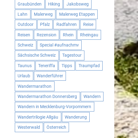
Graubünden
Hiking
Jakobsweg
Lahn
Malerweg
Malerweg Etappen
Outdoor
Pfalz
Radfahren
Reise
Reisen
Rezension
Rhein
Rheingau
Schweiz
Special #aufnachmv
Sächsische Schweiz
Tagestour
Taunus
Teneriffa
Tipps
Traumpfad
Urlaub
Wanderführer
Wandermarathon
Wandermarathon Donnersberg
Wandern
Wandern in Mecklenburg-Vorpommern
Wandertrilogie Allgäu
Wanderung
Westerwald
Österreich