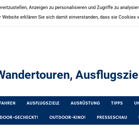
itzustellen, Anzeigen zu personalisieren und Zugriffe zu analysie
 Website erklären Sie sich damit einverstanden, dass sie Cookies 
andertouren, Ausflugsziel
, Produkttests und Buchrezensionen. Ein Blog für alle, die gern 
FAHREN
AUSFLUGSZIELE
AUSRÜSTUNG
TIPPS
U
DOOR-GECHECKT!
OUTDOOR-KINO!
PRESSESCHAU