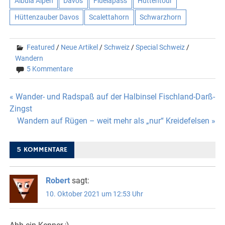
Albula Alpen
Davos
Flüelapass
Hüttentour
Hüttenzauber Davos
Scalettahorn
Schwarzhorn
Featured
/
Neue Artikel
/
Schweiz
/
Special Schweiz
/
Wandern
5 Kommentare
Beitragsnavigation
« Wander- und Radspaß auf der Halbinsel Fischland-Darß-
Zingst
Wandern auf Rügen – weit mehr als „nur“ Kreidefelsen »
5 KOMMENTARE
Robert
sagt:
10. Oktober 2021 um 12:53 Uhr