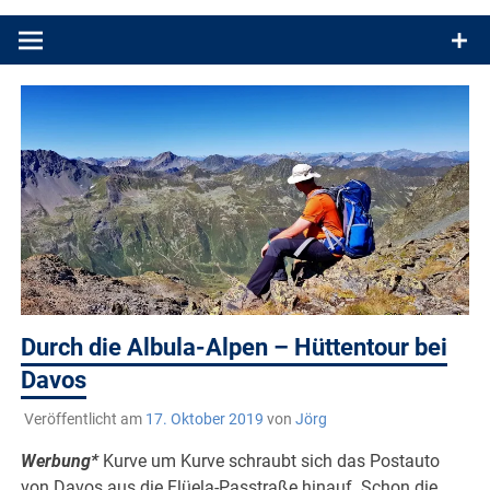
Produkttests und Buchrezensionen. Ein Blog für alle, die gern
draußen sind. In Deutschland und überall!
Durch die Albula-Alpen – Hüttentour bei
Davos
Veröffentlicht am
17. Oktober 2019
von
Jörg
Werbung*
Kurve um Kurve schraubt sich das Postauto
von Davos aus die Flüela-Passtraße hinauf. Schon die