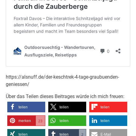
https://alsnuff.de/der-keschtrek-4-tage-graubuenden-
geniessen/
Über das Teilen dieses Beitrages würde ich mich freuen:
teilen
teilen
teilen
merken
teilen
teilen
23
teilen
teilen
E-Mail
2