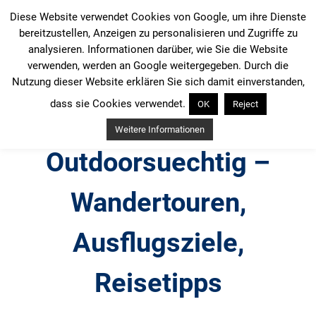
Zum
Diese Website verwendet Cookies von Google, um ihre Dienste
Inhalt
bereitzustellen, Anzeigen zu personalisieren und Zugriffe zu
springen
analysieren. Informationen darüber, wie Sie die Website
verwenden, werden an Google weitergegeben. Durch die
Nutzung dieser Website erklären Sie sich damit einverstanden,
dass sie Cookies verwendet.
OK
Reject
Weitere Informationen
Outdoorsuechtig –
Wandertouren,
Ausflugsziele,
Reisetipps
Outdoor, Wandertouren, Ausflugsziele, Reisetipps,