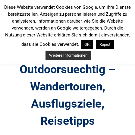
Zum
Diese Website verwendet Cookies von Google, um ihre Dienste
Inhalt
bereitzustellen, Anzeigen zu personalisieren und Zugriffe zu
springen
analysieren. Informationen darüber, wie Sie die Website
verwenden, werden an Google weitergegeben. Durch die
Nutzung dieser Website erklären Sie sich damit einverstanden,
dass sie Cookies verwendet.
OK
Reject
Weitere Informationen
Outdoorsuechtig –
Wandertouren,
Ausflugsziele,
Reisetipps
Outdoor, Wandertouren, Ausflugsziele, Reisetipps,