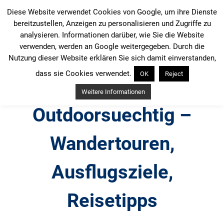
Zum
Diese Website verwendet Cookies von Google, um ihre Dienste
Inhalt
bereitzustellen, Anzeigen zu personalisieren und Zugriffe zu
springen
analysieren. Informationen darüber, wie Sie die Website
verwenden, werden an Google weitergegeben. Durch die
Nutzung dieser Website erklären Sie sich damit einverstanden,
dass sie Cookies verwendet.
OK
Reject
Weitere Informationen
Outdoorsuechtig –
Wandertouren,
Ausflugsziele,
Reisetipps
Outdoor, Wandertouren, Ausflugsziele, Reisetipps,