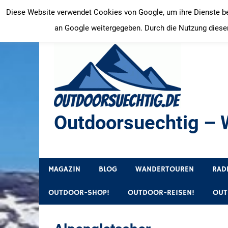
Zum
Diese Website verwendet Cookies von Google, um ihre Dienste bere
Inhalt
an Google weitergegeben. Durch die Nutzung dieser
springen
Outdoorsuechtig – W
Outdoor, Wandertouren, Ausflugsziele, Reisetipps
MAGAZIN
BLOG
WANDERTOUREN
RAD
OUTDOOR-SHOP!
OUTDOOR-REISEN!
OUT