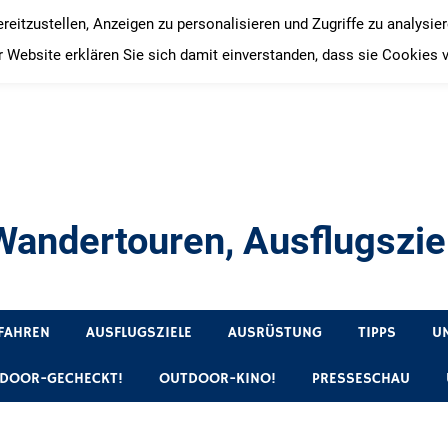
itzustellen, Anzeigen zu personalisieren und Zugriffe zu analysie
 Website erklären Sie sich damit einverstanden, dass sie Cookies 
andertouren, Ausflugsziel
, Produkttests und Buchrezensionen. Ein Blog für alle, die gern 
FAHREN
AUSFLUGSZIELE
AUSRÜSTUNG
TIPPS
U
DOOR-GECHECKT!
OUTDOOR-KINO!
PRESSESCHAU