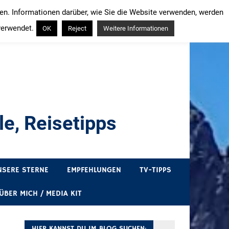
ren. Informationen darüber, wie Sie die Website verwenden, werden
verwendet.
OK
Reject
Weitere Informationen
e, Reisetipps
draußen sind. In Deutschland und überall!
NSERE STERNE
EMPFEHLUNGEN
TV-TIPPS
ÜBER MICH / MEDIA KIT
HIER KANNST DU IM BLOG SUCHEN: