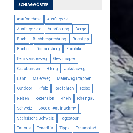
SCHLAGWÖRTER
#aufnachmv
Ausflugsziel
Ausflugsziele
Ausrüstung
Berge
Buch
Buchbesprechung
Buchtipp
Bücher
Donnersberg
Eurohike
Fernwanderweg
Gewinnspiel
Graubünden
Hiking
Jakobsweg
Lahn
Malerweg
Malerweg Etappen
Outdoor
Pfalz
Radfahren
Reise
Reisen
Rezension
Rhein
Rheingau
Schweiz
Special #aufnachmv
Sächsische Schweiz
Tagestour
Taunus
Teneriffa
Tipps
Traumpfad