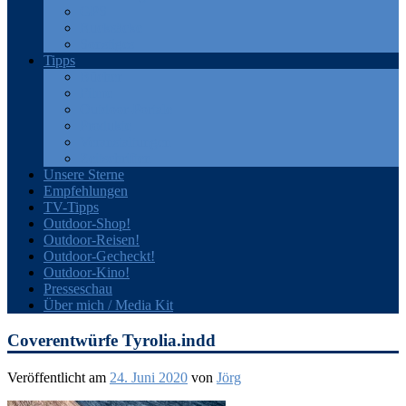
GPS
Rucksäcke
Sonstiges
Tipps
Bücher
Filme
Outdoor-Portale
Produkte
Veranstaltungen
Zeitschriften
Unsere Sterne
Empfehlungen
TV-Tipps
Outdoor-Shop!
Outdoor-Reisen!
Outdoor-Gecheckt!
Outdoor-Kino!
Presseschau
Über mich / Media Kit
Coverentwürfe Tyrolia.indd
Veröffentlicht am
24. Juni 2020
von
Jörg