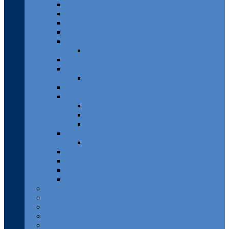
Franken
Fränkische Schweiz
Hamburg
Harz
Hessen
Lahn
Mecklenburg-Vorpommern
Pfalz
Pfälzer Wald
Rheingau
Rhein-Mosel-Eifel
Rheinsteig
Traumpfade
Traumschleifen
Saar-Hunsrück
Traumschleifen
Sächsische Schweiz
Taunus
Westerwald
Solling-Vogler
Luxemburg
Österreich
Rumänien
Schweiz
Spanien