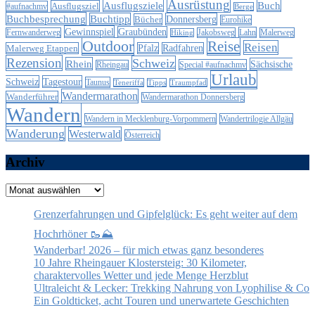
Ausrüstung
Ausflugsziele
Buch
Ausflugsziel
#aufnachmv
Berge
Buchbesprechung
Buchtipp
Donnersberg
Bücher
Eurohike
Gewinnspiel
Graubünden
Lahn
Fernwanderweg
Jakobsweg
Malerweg
Hiking
Outdoor
Reise
Reisen
Malerweg Etappen
Pfalz
Radfahren
Rezension
Schweiz
Rhein
Sächsische
Special #aufnachmv
Rheingau
Urlaub
Schweiz
Tagestour
Taunus
Teneriffa
Tipps
Traumpfad
Wandermarathon
Wanderführer
Wandermarathon Donnersberg
Wandern
Wandern in Mecklenburg-Vorpommern
Wandertrilogie Allgäu
Wanderung
Westerwald
Österreich
Archiv
Archiv
Grenzerfahrungen und Gipfelglück: Es geht weiter auf dem
Hochrhöner 🥾⛰️
Wanderbar! 2026 – für mich etwas ganz besonderes
10 Jahre Rheingauer Klostersteig: 30 Kilometer,
charaktervolles Wetter und jede Menge Herzblut
Ultraleicht & Lecker: Trekking Nahrung von Lyophilise & Co
Ein Goldticket, acht Touren und unerwartete Geschichten