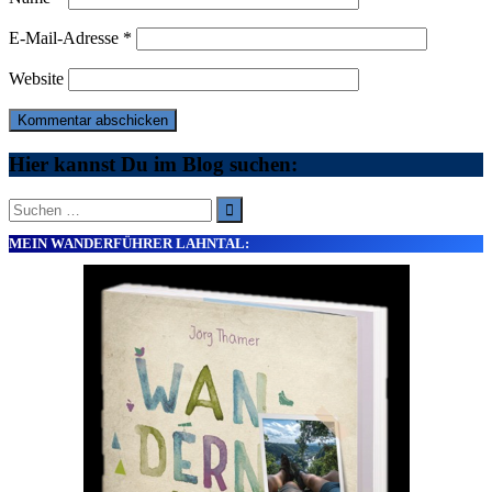
E-Mail-Adresse
*
Website
Hier kannst Du im Blog suchen:
Suche
nach:
MEIN WANDERFÜHRER LAHNTAL: