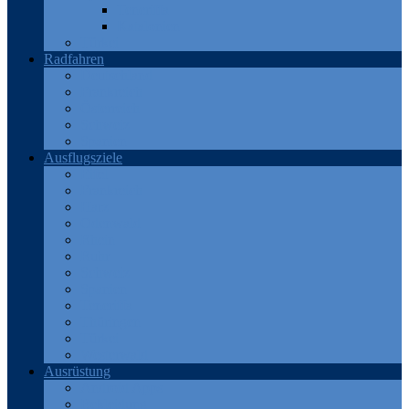
Teneriffa
Katalonien
Türkei
Radfahren
Deutschland
Frankreich
Österreich
Schweiz
Spanien
Ausflugsziele
Eifel
Frankreich
Harz
Odenwald
Rhein
Ruhr
Schweiz
Spanien
Teneriffa
Thüringen
Türkei
Westerwald
Ausrüstung
Android Apps
Bekleidung