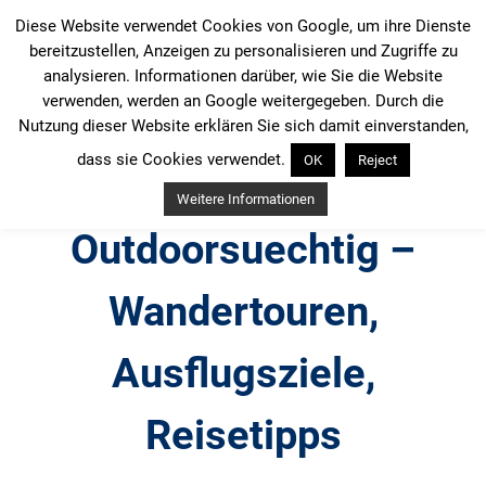
Zum
Diese Website verwendet Cookies von Google, um ihre Dienste
Inhalt
bereitzustellen, Anzeigen zu personalisieren und Zugriffe zu
springen
analysieren. Informationen darüber, wie Sie die Website
verwenden, werden an Google weitergegeben. Durch die
Nutzung dieser Website erklären Sie sich damit einverstanden,
dass sie Cookies verwendet.
OK
Reject
Weitere Informationen
Outdoorsuechtig –
Wandertouren,
Ausflugsziele,
Reisetipps
Outdoor, Wandertouren, Ausflugsziele, Reisetipps,