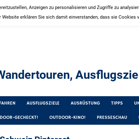
itzustellen, Anzeigen zu personalisieren und Zugriffe zu analysie
 Website erklären Sie sich damit einverstanden, dass sie Cookies 
andertouren, Ausflugsziel
, Produkttests und Buchrezensionen. Ein Blog für alle, die gern 
FAHREN
AUSFLUGSZIELE
AUSRÜSTUNG
TIPPS
U
DOOR-GECHECKT!
OUTDOOR-KINO!
PRESSESCHAU