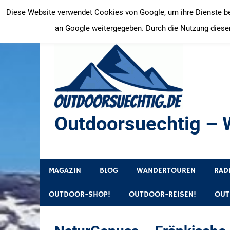
Zum
Diese Website verwendet Cookies von Google, um ihre Dienste bere
Inhalt
an Google weitergegeben. Durch die Nutzung dieser
springen
Outdoorsuechtig – W
Outdoor, Wandertouren, Ausflugsziele, Reisetipps
MAGAZIN
BLOG
WANDERTOUREN
RAD
OUTDOOR-SHOP!
OUTDOOR-REISEN!
OUT