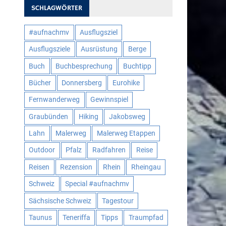
SCHLAGWÖRTER
#aufnachmv
Ausflugsziel
Ausflugsziele
Ausrüstung
Berge
Buch
Buchbesprechung
Buchtipp
Bücher
Donnersberg
Eurohike
Fernwanderweg
Gewinnspiel
Graubünden
Hiking
Jakobsweg
Lahn
Malerweg
Malerweg Etappen
Outdoor
Pfalz
Radfahren
Reise
Reisen
Rezension
Rhein
Rheingau
Schweiz
Special #aufnachmv
Sächsische Schweiz
Tagestour
Taunus
Teneriffa
Tipps
Traumpfad