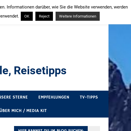
ren. Informationen darüber, wie Sie die Website verwenden, werden
verwendet.
OK
Reject
Weitere Informationen
e, Reisetipps
draußen sind. In Deutschland und überall!
NSERE STERNE
EMPFEHLUNGEN
TV-TIPPS
ÜBER MICH / MEDIA KIT
HIER KANNST DU IM BLOG SUCHEN: