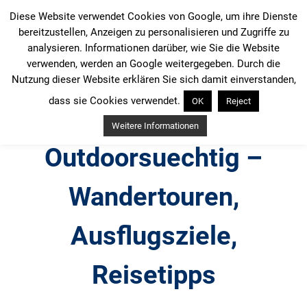
Zum
Diese Website verwendet Cookies von Google, um ihre Dienste
Inhalt
bereitzustellen, Anzeigen zu personalisieren und Zugriffe zu
springen
analysieren. Informationen darüber, wie Sie die Website
verwenden, werden an Google weitergegeben. Durch die
Nutzung dieser Website erklären Sie sich damit einverstanden,
dass sie Cookies verwendet.
OK
Reject
Weitere Informationen
Outdoorsuechtig –
Wandertouren,
Ausflugsziele,
Reisetipps
Outdoor, Wandertouren, Ausflugsziele, Reisetipps,