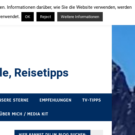
ren. Informationen darüber, wie Sie die Website verwenden, werden
verwendet.
OK
Reject
Weitere Informationen
e, Reisetipps
draußen sind. In Deutschland und überall!
NSERE STERNE
EMPFEHLUNGEN
TV-TIPPS
ÜBER MICH / MEDIA KIT
HIER KANNST DU IM BLOG SUCHEN: