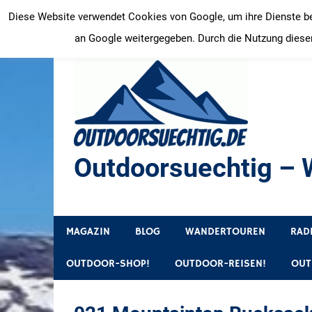
Zum
Diese Website verwendet Cookies von Google, um ihre Dienste bere
Inhalt
an Google weitergegeben. Durch die Nutzung dieser
springen
Outdoorsuechtig – W
Outdoor, Wandertouren, Ausflugsziele, Reisetipps
MAGAZIN
BLOG
WANDERTOUREN
RAD
OUTDOOR-SHOP!
OUTDOOR-REISEN!
OUT