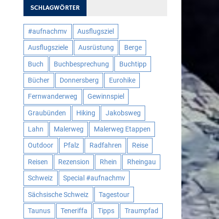
SCHLAGWÖRTER
#aufnachmv
Ausflugsziel
Ausflugsziele
Ausrüstung
Berge
Buch
Buchbesprechung
Buchtipp
Bücher
Donnersberg
Eurohike
Fernwanderweg
Gewinnspiel
Graubünden
Hiking
Jakobsweg
Lahn
Malerweg
Malerweg Etappen
Outdoor
Pfalz
Radfahren
Reise
Reisen
Rezension
Rhein
Rheingau
Schweiz
Special #aufnachmv
Sächsische Schweiz
Tagestour
Taunus
Teneriffa
Tipps
Traumpfad