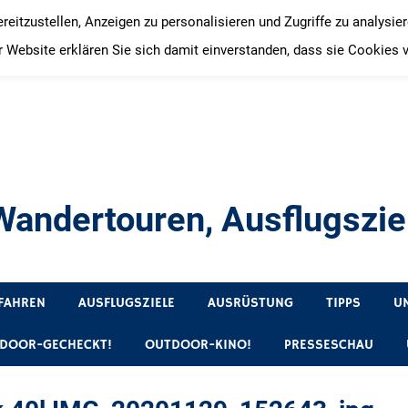
itzustellen, Anzeigen zu personalisieren und Zugriffe zu analysie
 Website erklären Sie sich damit einverstanden, dass sie Cookies 
andertouren, Ausflugsziel
, Produkttests und Buchrezensionen. Ein Blog für alle, die gern 
FAHREN
AUSFLUGSZIELE
AUSRÜSTUNG
TIPPS
U
DOOR-GECHECKT!
OUTDOOR-KINO!
PRESSESCHAU