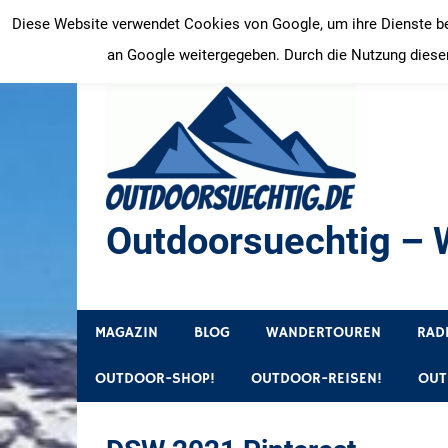
Zum
Diese Website verwendet Cookies von Google, um ihre Dienste bere
Inhalt
an Google weitergegeben. Durch die Nutzung dieser
springen
Outdoorsuechtig – W
Outdoor, Wandertouren, Ausflugsziele, Reisetipps
MAGAZIN
BLOG
WANDERTOUREN
RAD
OUTDOOR-SHOP!
OUTDOOR-REISEN!
OUT