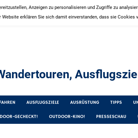
itzustellen, Anzeigen zu personalisieren und Zugriffe zu analysie
 Website erklären Sie sich damit einverstanden, dass sie Cookies 
andertouren, Ausflugsziel
, Produkttests und Buchrezensionen. Ein Blog für alle, die gern 
FAHREN
AUSFLUGSZIELE
AUSRÜSTUNG
TIPPS
U
DOOR-GECHECKT!
OUTDOOR-KINO!
PRESSESCHAU