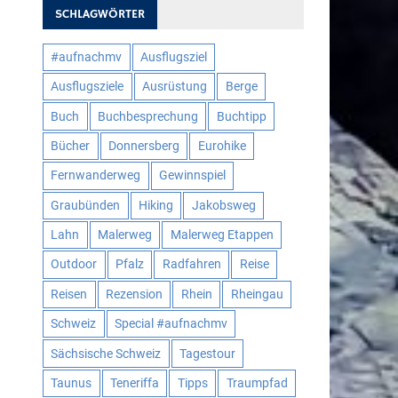
SCHLAGWÖRTER
#aufnachmv
Ausflugsziel
Ausflugsziele
Ausrüstung
Berge
Buch
Buchbesprechung
Buchtipp
Bücher
Donnersberg
Eurohike
Fernwanderweg
Gewinnspiel
Graubünden
Hiking
Jakobsweg
Lahn
Malerweg
Malerweg Etappen
Outdoor
Pfalz
Radfahren
Reise
Reisen
Rezension
Rhein
Rheingau
Schweiz
Special #aufnachmv
Sächsische Schweiz
Tagestour
Taunus
Teneriffa
Tipps
Traumpfad