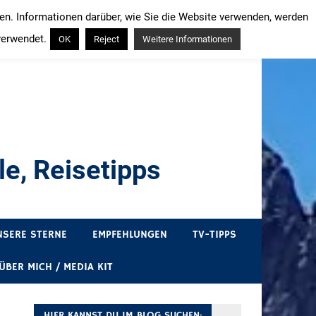
ren. Informationen darüber, wie Sie die Website verwenden, werden
verwendet.
OK
Reject
Weitere Informationen
e, Reisetipps
draußen sind. In Deutschland und überall!
NSERE STERNE
EMPFEHLUNGEN
TV-TIPPS
ÜBER MICH / MEDIA KIT
HIER KANNST DU IM BLOG SUCHEN: