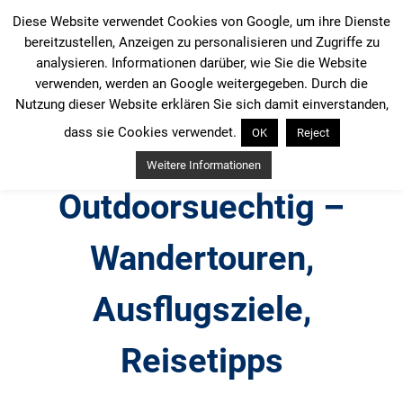
Zum
Diese Website verwendet Cookies von Google, um ihre Dienste
Inhalt
bereitzustellen, Anzeigen zu personalisieren und Zugriffe zu
springen
analysieren. Informationen darüber, wie Sie die Website
verwenden, werden an Google weitergegeben. Durch die
Nutzung dieser Website erklären Sie sich damit einverstanden,
dass sie Cookies verwendet.
OK
Reject
Weitere Informationen
Outdoorsuechtig –
Wandertouren,
Ausflugsziele,
Reisetipps
Outdoor, Wandertouren, Ausflugsziele, Reisetipps,