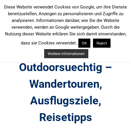
Zum
Diese Website verwendet Cookies von Google, um ihre Dienste
Inhalt
bereitzustellen, Anzeigen zu personalisieren und Zugriffe zu
springen
analysieren. Informationen darüber, wie Sie die Website
verwenden, werden an Google weitergegeben. Durch die
Nutzung dieser Website erklären Sie sich damit einverstanden,
dass sie Cookies verwendet.
OK
Reject
Weitere Informationen
Outdoorsuechtig –
Wandertouren,
Ausflugsziele,
Reisetipps
Outdoor, Wandertouren, Ausflugsziele, Reisetipps,