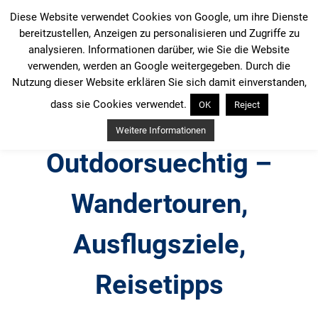
Zum
Diese Website verwendet Cookies von Google, um ihre Dienste
Inhalt
bereitzustellen, Anzeigen zu personalisieren und Zugriffe zu
springen
analysieren. Informationen darüber, wie Sie die Website
verwenden, werden an Google weitergegeben. Durch die
Nutzung dieser Website erklären Sie sich damit einverstanden,
dass sie Cookies verwendet.
OK
Reject
Weitere Informationen
Outdoorsuechtig –
Wandertouren,
Ausflugsziele,
Reisetipps
Outdoor, Wandertouren, Ausflugsziele, Reisetipps,