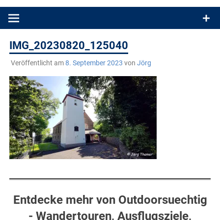
Produkttests und Buchrezensionen. Ein Blog für alle, die gern
draußen sind. In Deutschland und überall!
IMG_20230820_125040
Veröffentlicht am
8. September 2023
von
Jörg
Entdecke mehr von Outdoorsuechtig
- Wandertouren, Ausflugsziele,