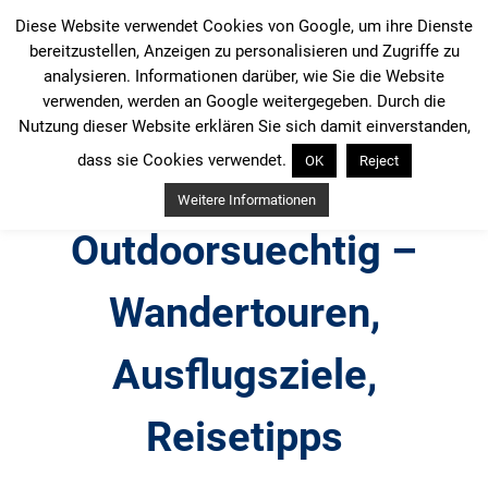
Zum
Diese Website verwendet Cookies von Google, um ihre Dienste
Inhalt
bereitzustellen, Anzeigen zu personalisieren und Zugriffe zu
springen
analysieren. Informationen darüber, wie Sie die Website
verwenden, werden an Google weitergegeben. Durch die
Nutzung dieser Website erklären Sie sich damit einverstanden,
dass sie Cookies verwendet.
OK
Reject
Weitere Informationen
Outdoorsuechtig –
Wandertouren,
Ausflugsziele,
Reisetipps
Outdoor, Wandertouren, Ausflugsziele, Reisetipps,