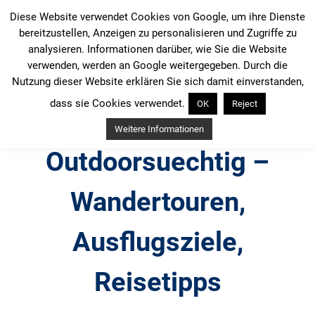
Zum
Diese Website verwendet Cookies von Google, um ihre Dienste
Inhalt
bereitzustellen, Anzeigen zu personalisieren und Zugriffe zu
springen
analysieren. Informationen darüber, wie Sie die Website
verwenden, werden an Google weitergegeben. Durch die
Nutzung dieser Website erklären Sie sich damit einverstanden,
dass sie Cookies verwendet.
OK
Reject
Weitere Informationen
Outdoorsuechtig –
Wandertouren,
Ausflugsziele,
Reisetipps
Outdoor, Wandertouren, Ausflugsziele, Reisetipps,