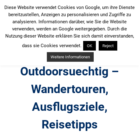
Zum
Diese Website verwendet Cookies von Google, um ihre Dienste
Inhalt
bereitzustellen, Anzeigen zu personalisieren und Zugriffe zu
springen
analysieren. Informationen darüber, wie Sie die Website
verwenden, werden an Google weitergegeben. Durch die
Nutzung dieser Website erklären Sie sich damit einverstanden,
dass sie Cookies verwendet.
OK
Reject
Weitere Informationen
Outdoorsuechtig –
Wandertouren,
Ausflugsziele,
Reisetipps
Outdoor, Wandertouren, Ausflugsziele, Reisetipps,