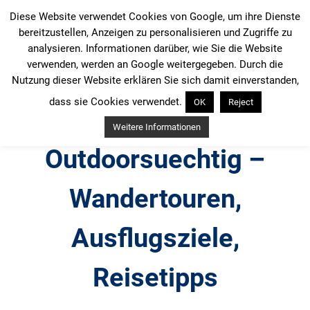
Zum
Diese Website verwendet Cookies von Google, um ihre Dienste
Inhalt
bereitzustellen, Anzeigen zu personalisieren und Zugriffe zu
springen
analysieren. Informationen darüber, wie Sie die Website
verwenden, werden an Google weitergegeben. Durch die
Nutzung dieser Website erklären Sie sich damit einverstanden,
dass sie Cookies verwendet.
OK
Reject
Weitere Informationen
Outdoorsuechtig –
Wandertouren,
Ausflugsziele,
Reisetipps
Outdoor, Wandertouren, Ausflugsziele, Reisetipps,