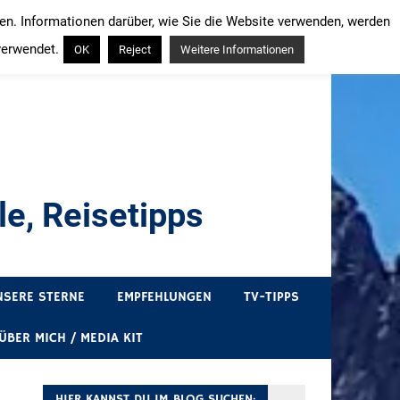
ren. Informationen darüber, wie Sie die Website verwenden, werden
verwendet.
OK
Reject
Weitere Informationen
e, Reisetipps
draußen sind. In Deutschland und überall!
NSERE STERNE
EMPFEHLUNGEN
TV-TIPPS
ÜBER MICH / MEDIA KIT
HIER KANNST DU IM BLOG SUCHEN: