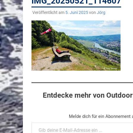
IMG_20250521_114607
Veröffentlicht am
5. Juni 2025
von
Jörg
Entdecke mehr von Outdoors
Melde dich für ein Abonnement a
Gib deine E-Mail-Adresse ein ...