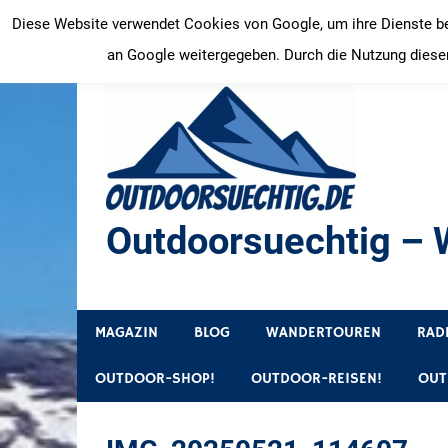
Zum
Diese Website verwendet Cookies von Google, um ihre Dienste bere
Inhalt
an Google weitergegeben. Durch die Nutzung dieser
springen
Outdoorsuechtig – W
Outdoor, Wandertouren, Ausflugsziele, Reisetipps
MAGAZIN
BLOG
WANDERTOUREN
RAD
OUTDOOR-SHOP!
OUTDOOR-REISEN!
OUT