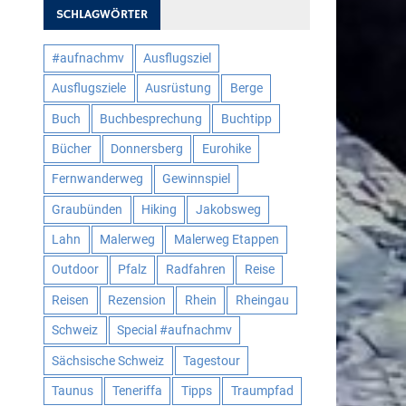
SCHLAGWÖRTER
#aufnachmv
Ausflugsziel
Ausflugsziele
Ausrüstung
Berge
Buch
Buchbesprechung
Buchtipp
Bücher
Donnersberg
Eurohike
Fernwanderweg
Gewinnspiel
Graubünden
Hiking
Jakobsweg
Lahn
Malerweg
Malerweg Etappen
Outdoor
Pfalz
Radfahren
Reise
Reisen
Rezension
Rhein
Rheingau
Schweiz
Special #aufnachmv
Sächsische Schweiz
Tagestour
Taunus
Teneriffa
Tipps
Traumpfad