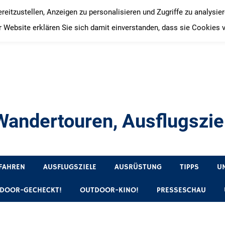
itzustellen, Anzeigen zu personalisieren und Zugriffe zu analysie
 Website erklären Sie sich damit einverstanden, dass sie Cookies 
andertouren, Ausflugsziel
, Produkttests und Buchrezensionen. Ein Blog für alle, die gern 
FAHREN
AUSFLUGSZIELE
AUSRÜSTUNG
TIPPS
U
DOOR-GECHECKT!
OUTDOOR-KINO!
PRESSESCHAU