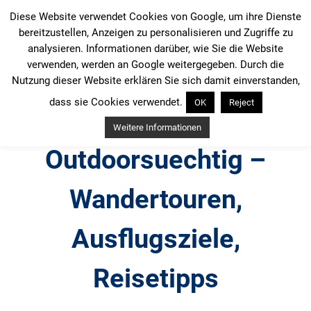
Zum
Diese Website verwendet Cookies von Google, um ihre Dienste
Inhalt
bereitzustellen, Anzeigen zu personalisieren und Zugriffe zu
springen
analysieren. Informationen darüber, wie Sie die Website
verwenden, werden an Google weitergegeben. Durch die
Nutzung dieser Website erklären Sie sich damit einverstanden,
dass sie Cookies verwendet.
OK
Reject
Weitere Informationen
Outdoorsuechtig –
Wandertouren,
Ausflugsziele,
Reisetipps
Outdoor, Wandertouren, Ausflugsziele, Reisetipps,