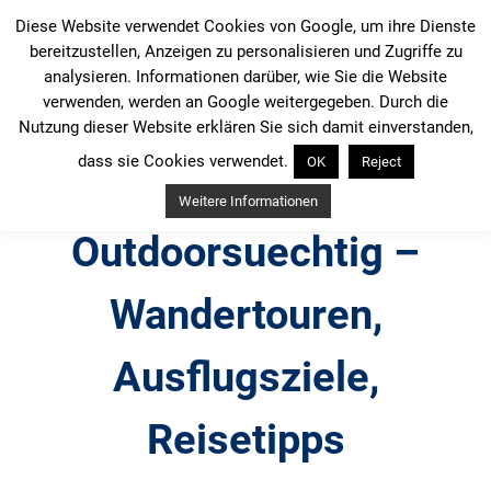
Zum
Diese Website verwendet Cookies von Google, um ihre Dienste
Inhalt
bereitzustellen, Anzeigen zu personalisieren und Zugriffe zu
springen
analysieren. Informationen darüber, wie Sie die Website
verwenden, werden an Google weitergegeben. Durch die
Nutzung dieser Website erklären Sie sich damit einverstanden,
dass sie Cookies verwendet.
OK
Reject
Weitere Informationen
Outdoorsuechtig –
Wandertouren,
Ausflugsziele,
Reisetipps
Outdoor, Wandertouren, Ausflugsziele, Reisetipps,