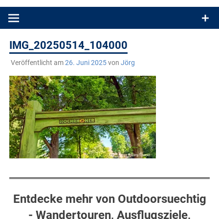
Produkttests und Buchrezensionen. Ein Blog für alle, die gern
draußen sind. In Deutschland und überall!
IMG_20250514_104000
Veröffentlicht am
26. Juni 2025
von
Jörg
Entdecke mehr von Outdoorsuechtig
- Wandertouren, Ausflugsziele,