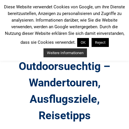
Zum
Diese Website verwendet Cookies von Google, um ihre Dienste
Inhalt
bereitzustellen, Anzeigen zu personalisieren und Zugriffe zu
springen
analysieren. Informationen darüber, wie Sie die Website
verwenden, werden an Google weitergegeben. Durch die
Nutzung dieser Website erklären Sie sich damit einverstanden,
dass sie Cookies verwendet.
OK
Reject
Weitere Informationen
Outdoorsuechtig –
Wandertouren,
Ausflugsziele,
Reisetipps
Outdoor, Wandertouren, Ausflugsziele, Reisetipps,