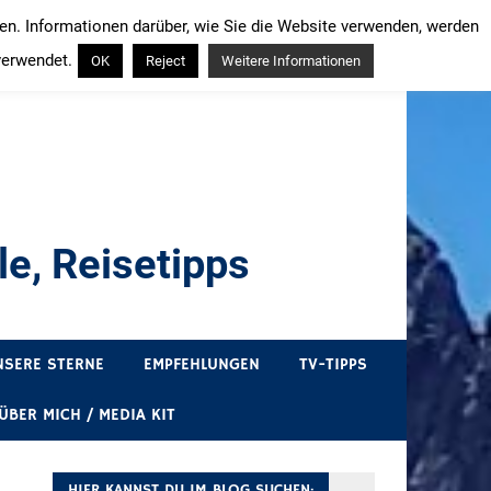
ren. Informationen darüber, wie Sie die Website verwenden, werden
verwendet.
OK
Reject
Weitere Informationen
e, Reisetipps
draußen sind. In Deutschland und überall!
NSERE STERNE
EMPFEHLUNGEN
TV-TIPPS
ÜBER MICH / MEDIA KIT
HIER KANNST DU IM BLOG SUCHEN: