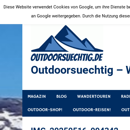
Zum
Diese Website verwendet Cookies von Google, um ihre Dienste bere
Inhalt
an Google weitergegeben. Durch die Nutzung dieser
springen
Outdoorsuechtig – W
Outdoor, Wandertouren, Ausflugsziele, Reisetipps
MAGAZIN
BLOG
WANDERTOUREN
RAD
OUTDOOR-SHOP!
OUTDOOR-REISEN!
OUT