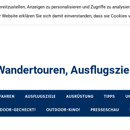
itzustellen, Anzeigen zu personalisieren und Zugriffe zu analysie
 Website erklären Sie sich damit einverstanden, dass sie Cookies 
andertouren, Ausflugsziel
, Produkttests und Buchrezensionen. Ein Blog für alle, die gern 
FAHREN
AUSFLUGSZIELE
AUSRÜSTUNG
TIPPS
U
DOOR-GECHECKT!
OUTDOOR-KINO!
PRESSESCHAU