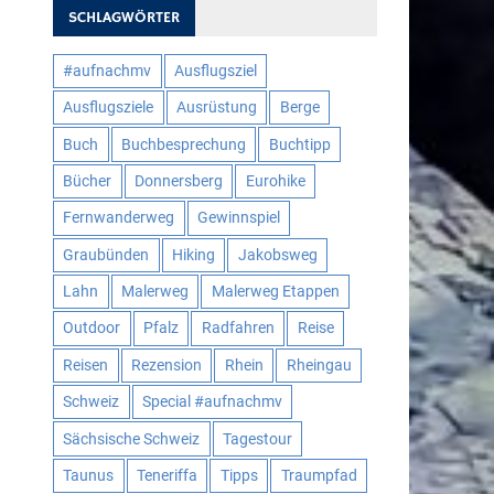
SCHLAGWÖRTER
#aufnachmv
Ausflugsziel
Ausflugsziele
Ausrüstung
Berge
Buch
Buchbesprechung
Buchtipp
Bücher
Donnersberg
Eurohike
Fernwanderweg
Gewinnspiel
Graubünden
Hiking
Jakobsweg
Lahn
Malerweg
Malerweg Etappen
Outdoor
Pfalz
Radfahren
Reise
Reisen
Rezension
Rhein
Rheingau
Schweiz
Special #aufnachmv
Sächsische Schweiz
Tagestour
Taunus
Teneriffa
Tipps
Traumpfad