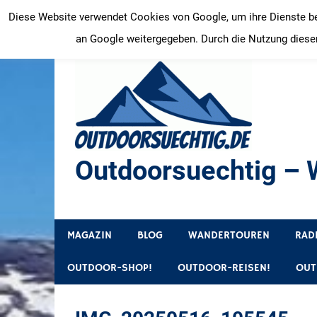
Zum
Diese Website verwendet Cookies von Google, um ihre Dienste bere
Inhalt
an Google weitergegeben. Durch die Nutzung dieser
springen
Outdoorsuechtig – W
Outdoor, Wandertouren, Ausflugsziele, Reisetipps
MAGAZIN
BLOG
WANDERTOUREN
RAD
OUTDOOR-SHOP!
OUTDOOR-REISEN!
OUT