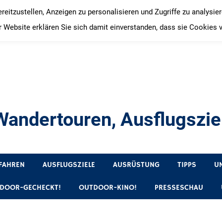
itzustellen, Anzeigen zu personalisieren und Zugriffe zu analysie
 Website erklären Sie sich damit einverstanden, dass sie Cookies 
andertouren, Ausflugsziel
, Produkttests und Buchrezensionen. Ein Blog für alle, die gern 
FAHREN
AUSFLUGSZIELE
AUSRÜSTUNG
TIPPS
U
DOOR-GECHECKT!
OUTDOOR-KINO!
PRESSESCHAU