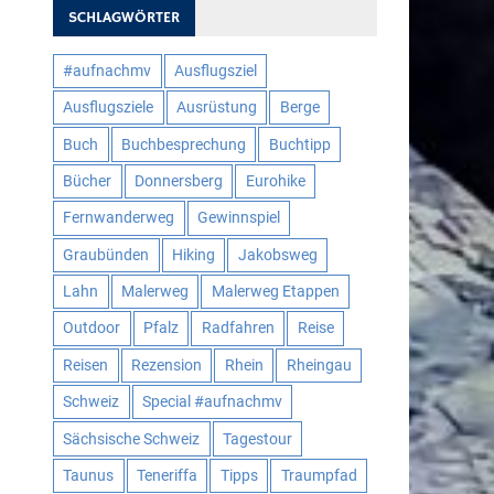
SCHLAGWÖRTER
#aufnachmv
Ausflugsziel
Ausflugsziele
Ausrüstung
Berge
Buch
Buchbesprechung
Buchtipp
Bücher
Donnersberg
Eurohike
Fernwanderweg
Gewinnspiel
Graubünden
Hiking
Jakobsweg
Lahn
Malerweg
Malerweg Etappen
Outdoor
Pfalz
Radfahren
Reise
Reisen
Rezension
Rhein
Rheingau
Schweiz
Special #aufnachmv
Sächsische Schweiz
Tagestour
Taunus
Teneriffa
Tipps
Traumpfad