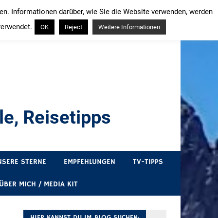
ren. Informationen darüber, wie Sie die Website verwenden, werden
verwendet.
OK
Reject
Weitere Informationen
e, Reisetipps
draußen sind. In Deutschland und überall!
NSERE STERNE
EMPFEHLUNGEN
TV-TIPPS
ÜBER MICH / MEDIA KIT
HIER KANNST DU IM BLOG SUCHEN: