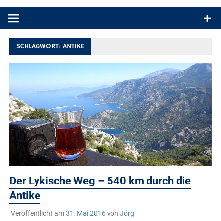
Produkttests und Buchrezensionen. Ein Blog für alle, die gern
draußen sind. In Deutschland und überall!
SCHLAGWORT:
ANTIKE
Der Lykische Weg – 540 km durch die
Antike
Veröffentlicht am
31. Mai 2016
von
Jörg