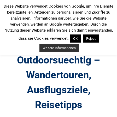
Zum
Diese Website verwendet Cookies von Google, um ihre Dienste
Inhalt
bereitzustellen, Anzeigen zu personalisieren und Zugriffe zu
springen
analysieren. Informationen darüber, wie Sie die Website
verwenden, werden an Google weitergegeben. Durch die
Nutzung dieser Website erklären Sie sich damit einverstanden,
dass sie Cookies verwendet.
OK
Reject
Weitere Informationen
Outdoorsuechtig –
Wandertouren,
Ausflugsziele,
Reisetipps
Outdoor, Wandertouren, Ausflugsziele, Reisetipps,