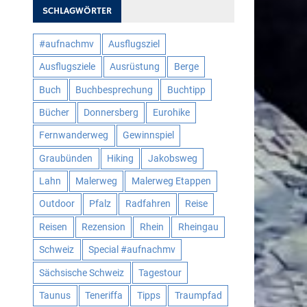
SCHLAGWÖRTER
#aufnachmv
Ausflugsziel
Ausflugsziele
Ausrüstung
Berge
Buch
Buchbesprechung
Buchtipp
Bücher
Donnersberg
Eurohike
Fernwanderweg
Gewinnspiel
Graubünden
Hiking
Jakobsweg
Lahn
Malerweg
Malerweg Etappen
Outdoor
Pfalz
Radfahren
Reise
Reisen
Rezension
Rhein
Rheingau
Schweiz
Special #aufnachmv
Sächsische Schweiz
Tagestour
Taunus
Teneriffa
Tipps
Traumpfad