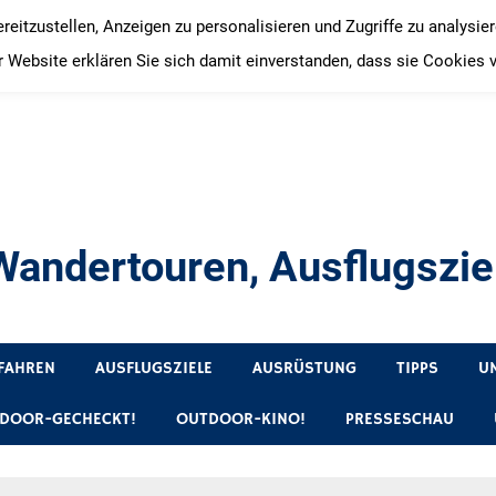
itzustellen, Anzeigen zu personalisieren und Zugriffe zu analysie
 Website erklären Sie sich damit einverstanden, dass sie Cookies 
andertouren, Ausflugsziel
, Produkttests und Buchrezensionen. Ein Blog für alle, die gern 
FAHREN
AUSFLUGSZIELE
AUSRÜSTUNG
TIPPS
U
DOOR-GECHECKT!
OUTDOOR-KINO!
PRESSESCHAU