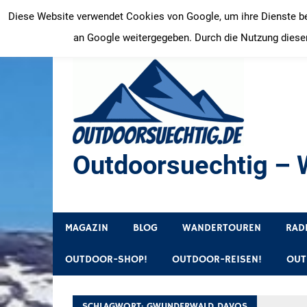
Zum
Diese Website verwendet Cookies von Google, um ihre Dienste bere
Inhalt
an Google weitergegeben. Durch die Nutzung dieser
springen
Outdoorsuechtig – W
Outdoor, Wandertouren, Ausflugsziele, Reisetipps
MAGAZIN
BLOG
WANDERTOUREN
RAD
OUTDOOR-SHOP!
OUTDOOR-REISEN!
OUT
SCHLAGWORT:
GWUNDERWALD DAVOS