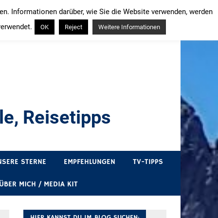
ren. Informationen darüber, wie Sie die Website verwenden, werden
verwendet.
OK
Reject
Weitere Informationen
e, Reisetipps
draußen sind. In Deutschland und überall!
NSERE STERNE
EMPFEHLUNGEN
TV-TIPPS
ÜBER MICH / MEDIA KIT
HIER KANNST DU IM BLOG SUCHEN: