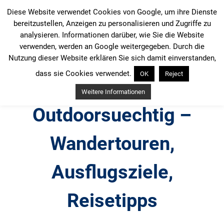
Zum
Diese Website verwendet Cookies von Google, um ihre Dienste
Inhalt
bereitzustellen, Anzeigen zu personalisieren und Zugriffe zu
springen
analysieren. Informationen darüber, wie Sie die Website
verwenden, werden an Google weitergegeben. Durch die
Nutzung dieser Website erklären Sie sich damit einverstanden,
dass sie Cookies verwendet.
OK
Reject
Weitere Informationen
Outdoorsuechtig –
Wandertouren,
Ausflugsziele,
Reisetipps
Outdoor, Wandertouren, Ausflugsziele, Reisetipps,