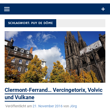
Produkttests und Buchrezensionen. Ein Blog für alle, die gern
draußen sind. In Deutschland und überall!
SCHLAGWORT:
PUY DE DÔME
Clermont-Ferrand… Vercingetorix, Volvic
und Vulkane
Veröffentlicht am
21. November 2016
von
Jörg