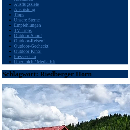
Ausflugsziele
Ausrüstung
Tipps
Unsere Sterne
Empfehlungen
TV-Tipps
Outdoor-Shop!
Outdoor-Reisen!
Outdoor-Gecheckt!
Outdoor-Kino!
Presseschau
Über mich / Media Kit
Schlagwort:
Riedberger Horn