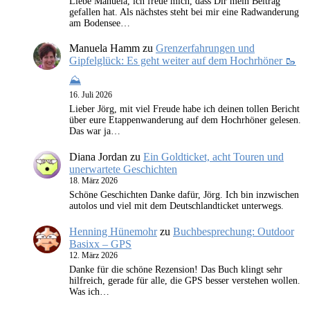
Liebe Manuela, ich freue mich, dass Dir mein Beitrag
gefallen hat. Als nächstes steht bei mir eine Radwanderung
am Bodensee…
Manuela Hamm
zu
Grenzerfahrungen und
Gipfelglück: Es geht weiter auf dem Hochrhöner 🥾
⛰️
16. Juli 2026
Lieber Jörg, mit viel Freude habe ich deinen tollen Bericht
über eure Etappenwanderung auf dem Hochrhöner gelesen.
Das war ja…
Diana Jordan
zu
Ein Goldticket, acht Touren und
unerwartete Geschichten
18. März 2026
Schöne Geschichten Danke dafür, Jörg. Ich bin inzwischen
autolos und viel mit dem Deutschlandticket unterwegs.
Henning Hünemohr
zu
Buchbesprechung: Outdoor
Basixx – GPS
12. März 2026
Danke für die schöne Rezension! Das Buch klingt sehr
hilfreich, gerade für alle, die GPS besser verstehen wollen.
Was ich…