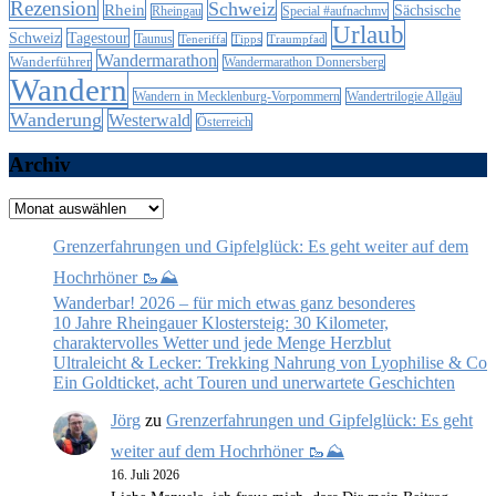
Rezension
Schweiz
Rhein
Sächsische
Special #aufnachmv
Rheingau
Urlaub
Schweiz
Tagestour
Taunus
Teneriffa
Tipps
Traumpfad
Wandermarathon
Wanderführer
Wandermarathon Donnersberg
Wandern
Wandern in Mecklenburg-Vorpommern
Wandertrilogie Allgäu
Wanderung
Westerwald
Österreich
Archiv
Archiv
Grenzerfahrungen und Gipfelglück: Es geht weiter auf dem
Hochrhöner 🥾⛰️
Wanderbar! 2026 – für mich etwas ganz besonderes
10 Jahre Rheingauer Klostersteig: 30 Kilometer,
charaktervolles Wetter und jede Menge Herzblut
Ultraleicht & Lecker: Trekking Nahrung von Lyophilise & Co
Ein Goldticket, acht Touren und unerwartete Geschichten
Jörg
zu
Grenzerfahrungen und Gipfelglück: Es geht
weiter auf dem Hochrhöner 🥾⛰️
16. Juli 2026