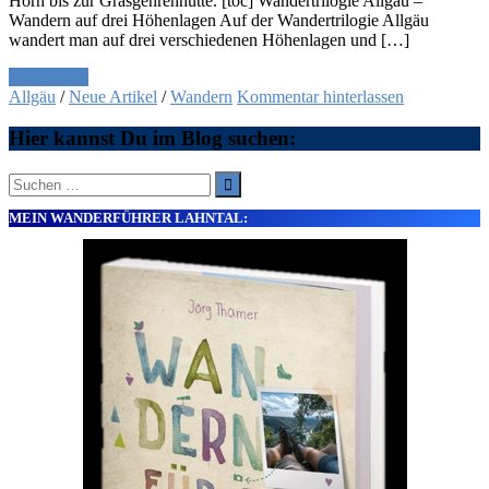
Horn bis zur Grasgehrenhütte. [toc] Wandertrilogie Allgäu –
Wandern auf drei Höhenlagen Auf der Wandertrilogie Allgäu
wandert man auf drei verschiedenen Höhenlagen und […]
Weiterlesen
Allgäu
/
Neue Artikel
/
Wandern
Kommentar hinterlassen
Hier kannst Du im Blog suchen:
Suche
nach:
MEIN WANDERFÜHRER LAHNTAL: