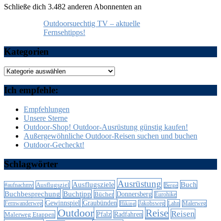
Schließe dich 3.482 anderen Abonnenten an
Outdoorsuechtig TV – aktuelle
Fernsehtipps!
Kategorien
Kategorien
Ich empfehle:
Empfehlungen
Unsere Sterne
Outdoor-Shop! Outdoor-Ausrüstung günstig kaufen!
Außergewöhnliche Outdoor-Reisen suchen und buchen
Outdoor-Gecheckt!
Schlagwörter
Ausrüstung
Ausflugsziele
Buch
Ausflugsziel
#aufnachmv
Berge
Buchbesprechung
Buchtipp
Donnersberg
Bücher
Eurohike
Gewinnspiel
Graubünden
Lahn
Fernwanderweg
Jakobsweg
Malerweg
Hiking
Outdoor
Reise
Reisen
Malerweg Etappen
Pfalz
Radfahren