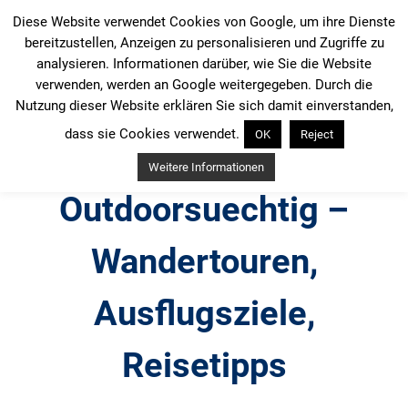
Zum
Diese Website verwendet Cookies von Google, um ihre Dienste
Inhalt
bereitzustellen, Anzeigen zu personalisieren und Zugriffe zu
springen
analysieren. Informationen darüber, wie Sie die Website
verwenden, werden an Google weitergegeben. Durch die
Nutzung dieser Website erklären Sie sich damit einverstanden,
dass sie Cookies verwendet.
OK
Reject
Weitere Informationen
Outdoorsuechtig –
Wandertouren,
Ausflugsziele,
Reisetipps
Outdoor, Wandertouren, Ausflugsziele, Reisetipps,