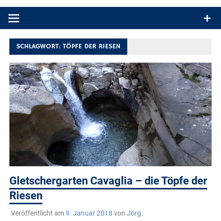
Produkttests und Buchrezensionen. Ein Blog für alle, die gern
draußen sind. In Deutschland und überall!
SCHLAGWORT:
TÖPFE DER RIESEN
Gletschergarten Cavaglia – die Töpfe der
Riesen
Veröffentlicht am
9. Januar 2018
von
Jörg