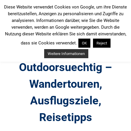
Zum
Diese Website verwendet Cookies von Google, um ihre Dienste
Inhalt
bereitzustellen, Anzeigen zu personalisieren und Zugriffe zu
springen
analysieren. Informationen darüber, wie Sie die Website
verwenden, werden an Google weitergegeben. Durch die
Nutzung dieser Website erklären Sie sich damit einverstanden,
dass sie Cookies verwendet.
OK
Reject
Weitere Informationen
Outdoorsuechtig –
Wandertouren,
Ausflugsziele,
Reisetipps
Outdoor, Wandertouren, Ausflugsziele, Reisetipps,