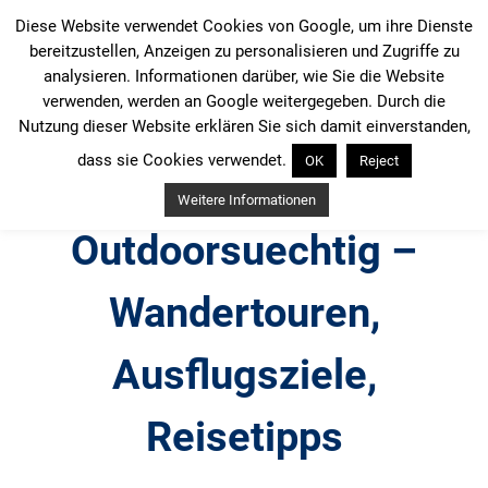
Zum
Diese Website verwendet Cookies von Google, um ihre Dienste
Inhalt
bereitzustellen, Anzeigen zu personalisieren und Zugriffe zu
springen
analysieren. Informationen darüber, wie Sie die Website
verwenden, werden an Google weitergegeben. Durch die
Nutzung dieser Website erklären Sie sich damit einverstanden,
dass sie Cookies verwendet.
OK
Reject
Weitere Informationen
Outdoorsuechtig –
Wandertouren,
Ausflugsziele,
Reisetipps
Outdoor, Wandertouren, Ausflugsziele, Reisetipps,