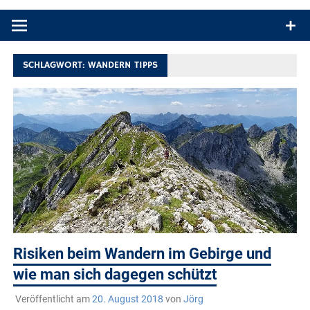
Produkttests und Buchrezensionen. Ein Blog für alle, die gern
draußen sind. In Deutschland und überall!
SCHLAGWORT:
WANDERN TIPPS
Risiken beim Wandern im Gebirge und
wie man sich dagegen schützt
Veröffentlicht am
20. August 2018
von
Jörg