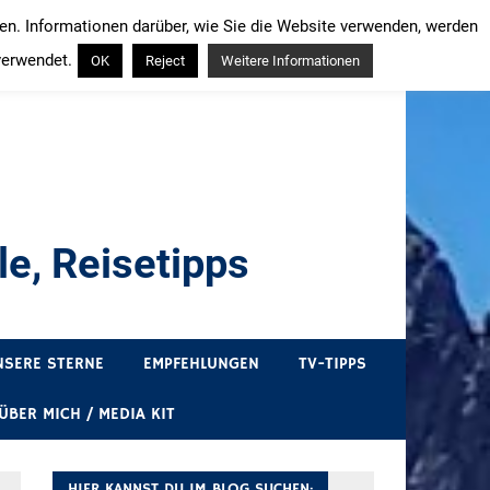
ren. Informationen darüber, wie Sie die Website verwenden, werden
verwendet.
OK
Reject
Weitere Informationen
e, Reisetipps
draußen sind. In Deutschland und überall!
NSERE STERNE
EMPFEHLUNGEN
TV-TIPPS
ÜBER MICH / MEDIA KIT
HIER KANNST DU IM BLOG SUCHEN: