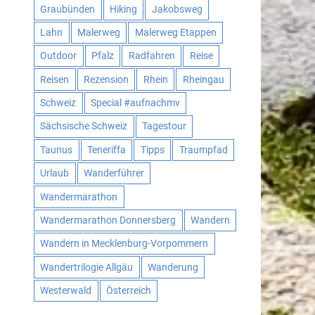
Graubünden
Hiking
Jakobsweg
Lahn
Malerweg
Malerweg Etappen
Outdoor
Pfalz
Radfahren
Reise
Reisen
Rezension
Rhein
Rheingau
Schweiz
Special #aufnachmv
Sächsische Schweiz
Tagestour
Taunus
Teneriffa
Tipps
Traumpfad
Urlaub
Wanderführer
Wandermarathon
Wandermarathon Donnersberg
Wandern
Wandern in Mecklenburg-Vorpommern
Wandertrilogie Allgäu
Wanderung
Westerwald
Österreich