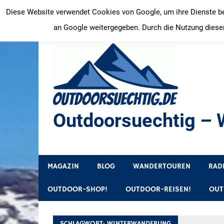
Zum
Diese Website verwendet Cookies von Google, um ihre Dienste bere
Inhalt
an Google weitergegeben. Durch die Nutzung dieser
springen
Outdoorsuechtig – W
Outdoor, Wandertouren, Ausflugsziele, Reisetipps
MAGAZIN
BLOG
WANDERTOUREN
RAD
OUTDOOR-SHOP!
OUTDOOR-REISEN!
OUT
SCHLAGWORT:
WINTERWANDERUNG