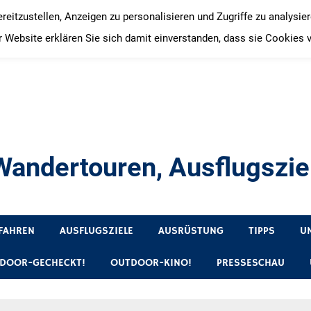
itzustellen, Anzeigen zu personalisieren und Zugriffe zu analysie
 Website erklären Sie sich damit einverstanden, dass sie Cookies 
andertouren, Ausflugsziel
, Produkttests und Buchrezensionen. Ein Blog für alle, die gern 
FAHREN
AUSFLUGSZIELE
AUSRÜSTUNG
TIPPS
U
DOOR-GECHECKT!
OUTDOOR-KINO!
PRESSESCHAU