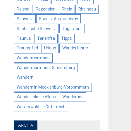
Reisen
Rezension
Rhein
Rheingau
Schweiz
Special #aufnachmv
Sächsische Schweiz
Tagestour
Taunus
Teneriffa
Tipps
Traumpfad
Urlaub
Wanderführer
Wandermarathon
Wandermarathon Donnersberg
Wandern
Wandern in Mecklenburg-Vorpommern
Wandertrilogie Allgäu
Wanderung
Westerwald
Österreich
ARCHIV