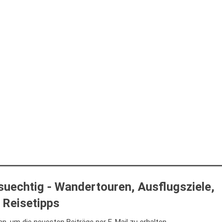
uechtig - Wandertouren, Ausflugsziele,
Reisetipps
n, um die neuesten Beiträge per E-Mail zu erhalten.