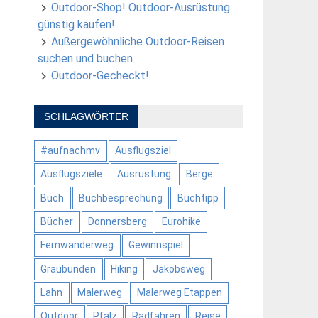
Outdoor-Shop! Outdoor-Ausrüstung
günstig kaufen!
Außergewöhnliche Outdoor-Reisen
suchen und buchen
Outdoor-Gecheckt!
SCHLAGWÖRTER
#aufnachmv
Ausflugsziel
Ausflugsziele
Ausrüstung
Berge
Buch
Buchbesprechung
Buchtipp
Bücher
Donnersberg
Eurohike
Fernwanderweg
Gewinnspiel
Graubünden
Hiking
Jakobsweg
Lahn
Malerweg
Malerweg Etappen
Outdoor
Pfalz
Radfahren
Reise