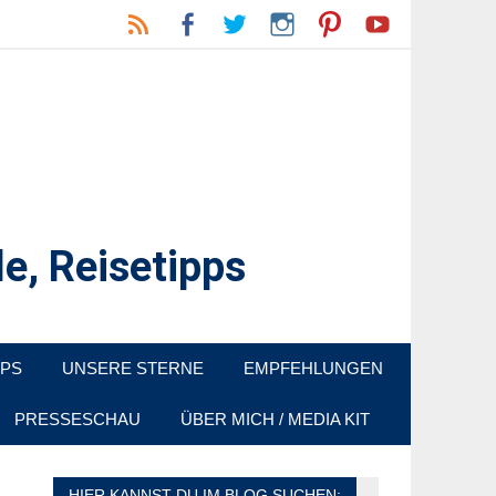
e, Reisetipps
raußen sind. In Deutschland und überall!
PPS
UNSERE STERNE
EMPFEHLUNGEN
PRESSESCHAU
ÜBER MICH / MEDIA KIT
HIER KANNST DU IM BLOG SUCHEN: