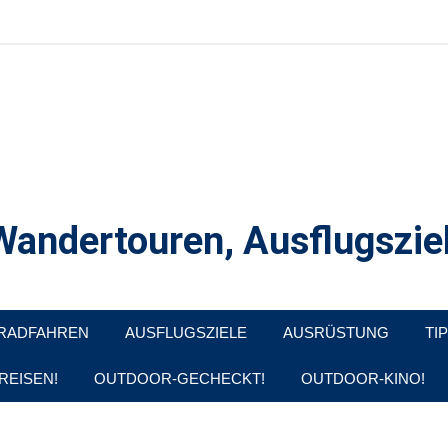
andertouren, Ausflugsziel
, Produkttests und Buchrezensionen. Ein Blog für alle, die gern d
RADFAHREN
AUSFLUGSZIELE
AUSRÜSTUNG
TI
REISEN!
OUTDOOR-GECHECKT!
OUTDOOR-KINO!