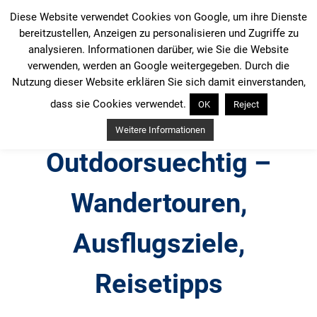
Zum
Diese Website verwendet Cookies von Google, um ihre Dienste
Inhalt
bereitzustellen, Anzeigen zu personalisieren und Zugriffe zu
springen
analysieren. Informationen darüber, wie Sie die Website
verwenden, werden an Google weitergegeben. Durch die
Nutzung dieser Website erklären Sie sich damit einverstanden,
dass sie Cookies verwendet.
OK
Reject
Weitere Informationen
Outdoorsuechtig –
Wandertouren,
Ausflugsziele,
Reisetipps
Outdoor, Wandertouren, Ausflugsziele, Reisetipps,