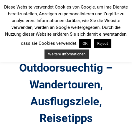
Zum
Diese Website verwendet Cookies von Google, um ihre Dienste
Inhalt
bereitzustellen, Anzeigen zu personalisieren und Zugriffe zu
springen
analysieren. Informationen darüber, wie Sie die Website
verwenden, werden an Google weitergegeben. Durch die
Nutzung dieser Website erklären Sie sich damit einverstanden,
dass sie Cookies verwendet.
OK
Reject
Weitere Informationen
Outdoorsuechtig –
Wandertouren,
Ausflugsziele,
Reisetipps
Outdoor, Wandertouren, Ausflugsziele, Reisetipps,