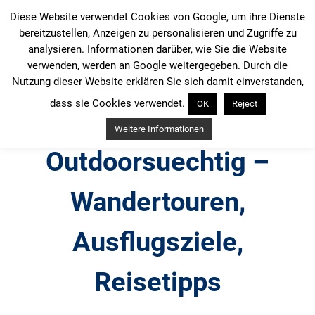
Zum
Diese Website verwendet Cookies von Google, um ihre Dienste
Inhalt
bereitzustellen, Anzeigen zu personalisieren und Zugriffe zu
springen
analysieren. Informationen darüber, wie Sie die Website
verwenden, werden an Google weitergegeben. Durch die
Nutzung dieser Website erklären Sie sich damit einverstanden,
dass sie Cookies verwendet.
OK
Reject
Weitere Informationen
Outdoorsuechtig –
Wandertouren,
Ausflugsziele,
Reisetipps
Outdoor, Wandertouren, Ausflugsziele, Reisetipps,