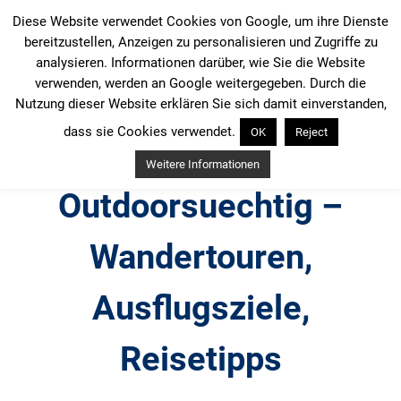
Zum
Diese Website verwendet Cookies von Google, um ihre Dienste
Inhalt
bereitzustellen, Anzeigen zu personalisieren und Zugriffe zu
springen
analysieren. Informationen darüber, wie Sie die Website
verwenden, werden an Google weitergegeben. Durch die
Nutzung dieser Website erklären Sie sich damit einverstanden,
dass sie Cookies verwendet.
OK
Reject
Weitere Informationen
Outdoorsuechtig –
Wandertouren,
Ausflugsziele,
Reisetipps
Outdoor, Wandertouren, Ausflugsziele, Reisetipps,