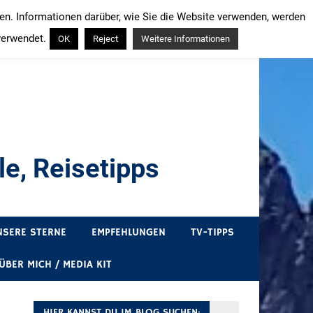
ren. Informationen darüber, wie Sie die Website verwenden, werden
verwendet.
OK
Reject
Weitere Informationen
e, Reisetipps
draußen sind. In Deutschland und überall!
NSERE STERNE
EMPFEHLUNGEN
TV-TIPPS
ÜBER MICH / MEDIA KIT
HIER KANNST DU IM BLOG SUCHEN: