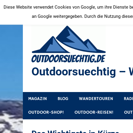
Zum
Diese Website verwendet Cookies von Google, um ihre Dienste bere
Inhalt
an Google weitergegeben. Durch die Nutzung dieser
springen
Outdoorsuechtig – W
Outdoor, Wandertouren, Ausflugsziele, Reisetipps
MAGAZIN
BLOG
WANDERTOUREN
RAD
OUTDOOR-SHOP!
OUTDOOR-REISEN!
OUT