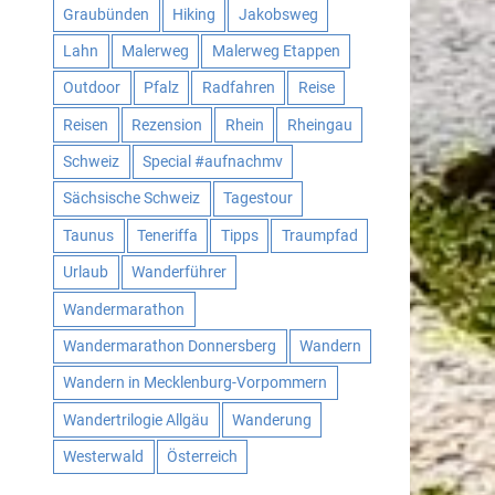
Graubünden
Hiking
Jakobsweg
Lahn
Malerweg
Malerweg Etappen
Outdoor
Pfalz
Radfahren
Reise
Reisen
Rezension
Rhein
Rheingau
Schweiz
Special #aufnachmv
Sächsische Schweiz
Tagestour
Taunus
Teneriffa
Tipps
Traumpfad
Urlaub
Wanderführer
Wandermarathon
Wandermarathon Donnersberg
Wandern
Wandern in Mecklenburg-Vorpommern
Wandertrilogie Allgäu
Wanderung
Westerwald
Österreich