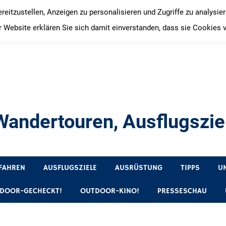
itzustellen, Anzeigen zu personalisieren und Zugriffe zu analysie
 Website erklären Sie sich damit einverstanden, dass sie Cookies 
andertouren, Ausflugsziel
, Produkttests und Buchrezensionen. Ein Blog für alle, die gern 
FAHREN
AUSFLUGSZIELE
AUSRÜSTUNG
TIPPS
U
DOOR-GECHECKT!
OUTDOOR-KINO!
PRESSESCHAU