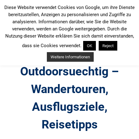
Zum
Diese Website verwendet Cookies von Google, um ihre Dienste
Inhalt
bereitzustellen, Anzeigen zu personalisieren und Zugriffe zu
springen
analysieren. Informationen darüber, wie Sie die Website
verwenden, werden an Google weitergegeben. Durch die
Nutzung dieser Website erklären Sie sich damit einverstanden,
dass sie Cookies verwendet.
OK
Reject
Weitere Informationen
Outdoorsuechtig –
Wandertouren,
Ausflugsziele,
Reisetipps
Outdoor, Wandertouren, Ausflugsziele, Reisetipps,