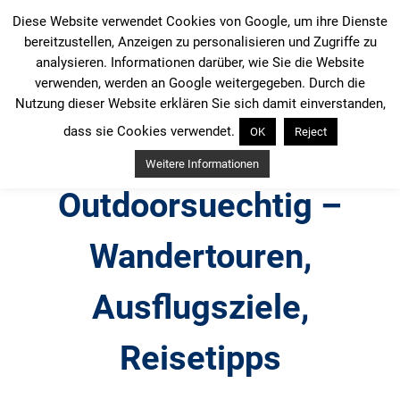
Zum
Diese Website verwendet Cookies von Google, um ihre Dienste
Inhalt
bereitzustellen, Anzeigen zu personalisieren und Zugriffe zu
springen
analysieren. Informationen darüber, wie Sie die Website
verwenden, werden an Google weitergegeben. Durch die
Nutzung dieser Website erklären Sie sich damit einverstanden,
dass sie Cookies verwendet.
OK
Reject
Weitere Informationen
Outdoorsuechtig –
Wandertouren,
Ausflugsziele,
Reisetipps
Outdoor, Wandertouren, Ausflugsziele, Reisetipps,