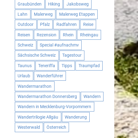
Graubünden
Hiking
Jakobsweg
Lahn
Malerweg
Malerweg Etappen
Outdoor
Pfalz
Radfahren
Reise
Reisen
Rezension
Rhein
Rheingau
Schweiz
Special #aufnachmv
Sächsische Schweiz
Tagestour
Taunus
Teneriffa
Tipps
Traumpfad
Urlaub
Wanderführer
Wandermarathon
Wandermarathon Donnersberg
Wandern
Wandern in Mecklenburg-Vorpommern
Wandertrilogie Allgäu
Wanderung
Westerwald
Österreich