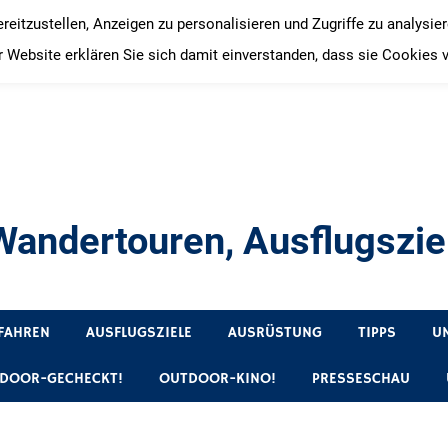
itzustellen, Anzeigen zu personalisieren und Zugriffe zu analysie
 Website erklären Sie sich damit einverstanden, dass sie Cookies 
andertouren, Ausflugsziel
, Produkttests und Buchrezensionen. Ein Blog für alle, die gern 
FAHREN
AUSFLUGSZIELE
AUSRÜSTUNG
TIPPS
U
DOOR-GECHECKT!
OUTDOOR-KINO!
PRESSESCHAU