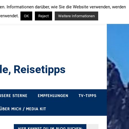
ren. Informationen darüber, wie Sie die Website verwenden, werden
verwendet.
OK
Reject
Weitere Informationen
e, Reisetipps
draußen sind. In Deutschland und überall!
NSERE STERNE
EMPFEHLUNGEN
TV-TIPPS
ÜBER MICH / MEDIA KIT
HIER KANNST DU IM BLOG SUCHEN: