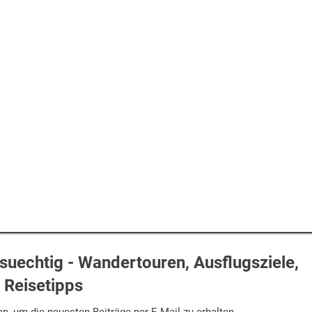
uechtig - Wandertouren, Ausflugsziele,
Reisetipps
n, um die neuesten Beiträge per E-Mail zu erhalten.