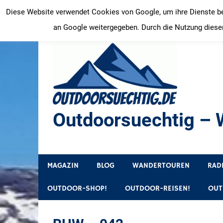
Zum
Diese Website verwendet Cookies von Google, um ihre Dienste bere
Inhalt
an Google weitergegeben. Durch die Nutzung dieser
springen
Outdoorsuechtig – W
Outdoor, Wandertouren, Ausflugsziele, Reisetipps
MAGAZIN
BLOG
WANDERTOUREN
RAD
OUTDOOR-SHOP!
OUTDOOR-REISEN!
OUT