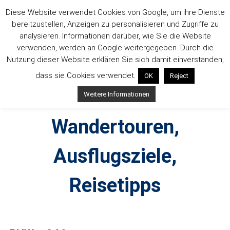
Zum
Diese Website verwendet Cookies von Google, um ihre Dienste
Inhalt
bereitzustellen, Anzeigen zu personalisieren und Zugriffe zu
springen
analysieren. Informationen darüber, wie Sie die Website
verwenden, werden an Google weitergegeben. Durch die
Nutzung dieser Website erklären Sie sich damit einverstanden,
dass sie Cookies verwendet.
OK
Reject
Outdoorsuechtig –
Weitere Informationen
Wandertouren,
Ausflugsziele,
Reisetipps
Outdoor, Wandertouren, Ausflugsziele, Reisetipps,
Produkttests und Buchrezensionen. Ein Blog für alle, die gern