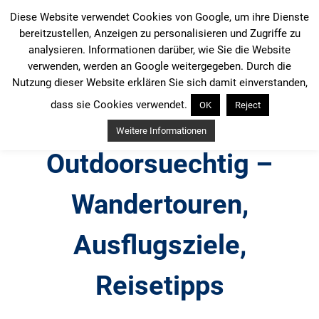
Zum
Diese Website verwendet Cookies von Google, um ihre Dienste
Inhalt
bereitzustellen, Anzeigen zu personalisieren und Zugriffe zu
springen
analysieren. Informationen darüber, wie Sie die Website
verwenden, werden an Google weitergegeben. Durch die
Nutzung dieser Website erklären Sie sich damit einverstanden,
dass sie Cookies verwendet.
OK
Reject
Weitere Informationen
Outdoorsuechtig –
Wandertouren,
Ausflugsziele,
Reisetipps
Outdoor, Wandertouren, Ausflugsziele, Reisetipps,