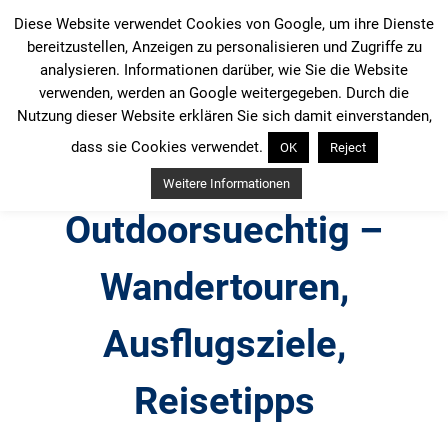
Zum
Diese Website verwendet Cookies von Google, um ihre Dienste
Inhalt
bereitzustellen, Anzeigen zu personalisieren und Zugriffe zu
springen
analysieren. Informationen darüber, wie Sie die Website
verwenden, werden an Google weitergegeben. Durch die
Nutzung dieser Website erklären Sie sich damit einverstanden,
dass sie Cookies verwendet.
OK
Reject
Weitere Informationen
Outdoorsuechtig –
Wandertouren,
Ausflugsziele,
Reisetipps
Outdoor, Wandertouren, Ausflugsziele, Reisetipps,