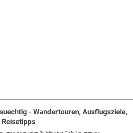
uechtig - Wandertouren, Ausflugsziele,
Reisetipps
n, um die neuesten Beiträge per E-Mail zu erhalten.