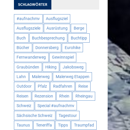
SCHLAGWÖRTER
#aufnachmv
Ausflugsziel
Ausflugsziele
Ausrüstung
Berge
Buch
Buchbesprechung
Buchtipp
Bücher
Donnersberg
Eurohike
Fernwanderweg
Gewinnspiel
Graubünden
Hiking
Jakobsweg
Lahn
Malerweg
Malerweg Etappen
Outdoor
Pfalz
Radfahren
Reise
Reisen
Rezension
Rhein
Rheingau
Schweiz
Special #aufnachmv
Sächsische Schweiz
Tagestour
Taunus
Teneriffa
Tipps
Traumpfad