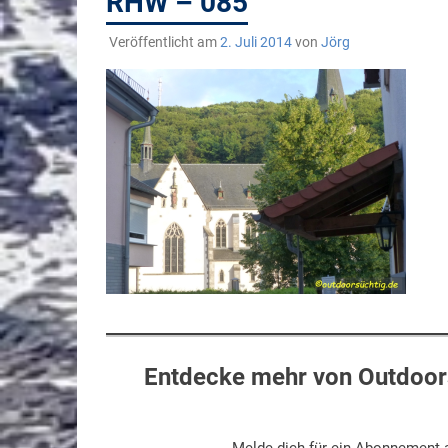
RHW – 085
Veröffentlicht am
2. Juli 2014
von
Jörg
Entdecke mehr von Outdoors
Melde dich für ein Abonnement a