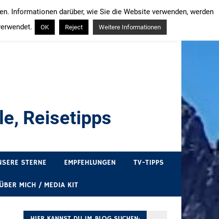
ren. Informationen darüber, wie Sie die Website verwenden, werden
verwendet.
OK
Reject
Weitere Informationen
e, Reisetipps
draußen sind. In Deutschland und überall!
NSERE STERNE
EMPFEHLUNGEN
TV-TIPPS
ÜBER MICH / MEDIA KIT
HIER KANNST DU IM BLOG SUCHEN: