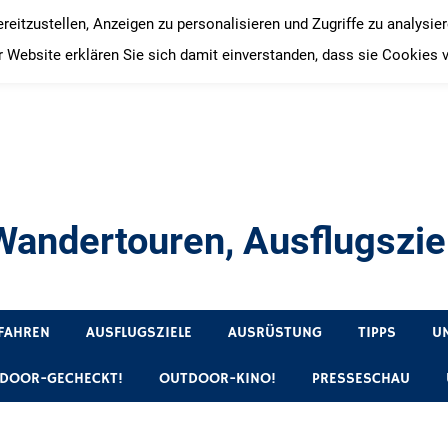
itzustellen, Anzeigen zu personalisieren und Zugriffe zu analysie
 Website erklären Sie sich damit einverstanden, dass sie Cookies 
andertouren, Ausflugsziel
, Produkttests und Buchrezensionen. Ein Blog für alle, die gern 
FAHREN
AUSFLUGSZIELE
AUSRÜSTUNG
TIPPS
U
DOOR-GECHECKT!
OUTDOOR-KINO!
PRESSESCHAU