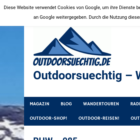
Zum
Diese Website verwendet Cookies von Google, um ihre Dienste bere
Inhalt
an Google weitergegeben. Durch die Nutzung dieser
springen
Outdoorsuechtig – W
Outdoor, Wandertouren, Ausflugsziele, Reisetipps
MAGAZIN
BLOG
WANDERTOUREN
RAD
OUTDOOR-SHOP!
OUTDOOR-REISEN!
OUT